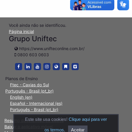
Você ainda não se identificou.
Página inicial
Grupo Uniftec
https://www.unifteconline.com.br/
0800 603 0603
https://www.facebook.com/GrupoUniftec/
https://www.linkedin.com/in/uniftec-caxias-do-su
https://www.youtube.com/user/FtecFaculdad
https://www.instagram.com/grupouniftec
https://www.unifteconline.com.br/
https://www.unifteconline.com.
https://vimeo.com/ftec
Planos de Ensino
Ftec - Caxias do Sul
Português - Brasil ‎(pt_br)‎
English ‎(en)‎
Español - Internacional ‎(es)‎
Português - Brasil ‎(pt_br)‎
Este site usa cookies!
Clique aqui para ver
Resumo de retenção de dados
Baixar o aplicativo móvel.
os termos.
Aceitar